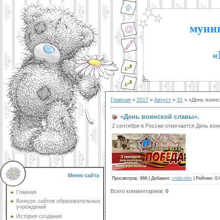
муниц
«
Главная
»
2017
»
Август
»
31
» «День воинс
«День воинской славы».
2 сентября в России отмечается День вои
Меню сайта
Просмотров
:
966
|
Добавил
:
crtdiu-khv
|
Рейтинг
:
0.
Всего комментариев
:
0
Главная
Конкурс сайтов образовательных
учреждений
История создания