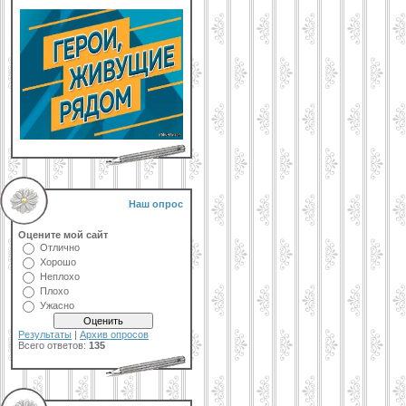
Наш опрос
Оцените мой сайт
Отлично
Хорошо
Неплохо
Плохо
Ужасно
Результаты
|
Архив опросов
Всего ответов:
135