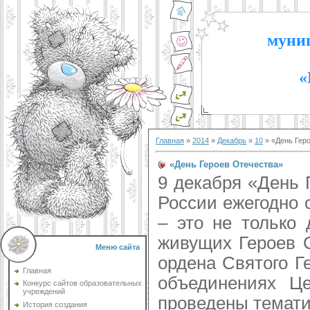
муниц
«
Главная
»
2014
»
Декабрь
»
10
» «День Гер
«День Героев Отечества»
9 декабря «День 
России ежегодно 
– это не только
живущих Героев С
Меню сайта
ордена Святого Г
Главная
объединениях Це
Конкурс сайтов образовательных
учреждений
проведены темати
История создания