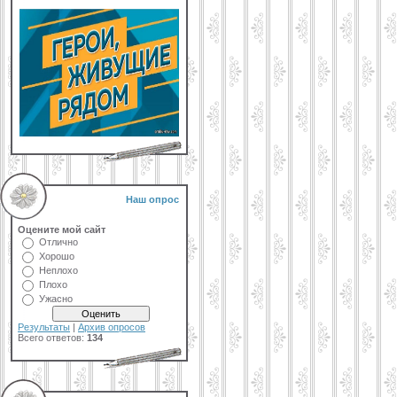
Наш опрос
Оцените мой сайт
Отлично
Хорошо
Неплохо
Плохо
Ужасно
Результаты
|
Архив опросов
Всего ответов:
134