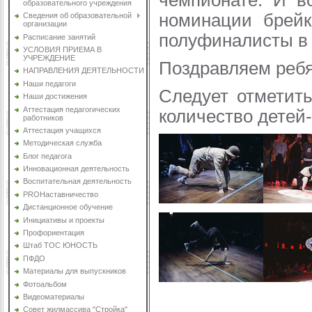
чемпионате. И в
образовательного учреждения
номинации брейк
Сведения об образовательной
организации
полуфиналисты в н
Расписание занятий
УСЛОВИЯ ПРИЕМА В
УЧРЕЖДЕНИЕ
Поздравляем ребят
НАПРАВЛЕНИЯ ДЕЯТЕЛЬНОСТИ
Наши педагоги
Следует отметить
Наши достижения
Аттестация педагогических
количество детей-
работников
Аттестация учащихся
Методическая служба
Блог педагога
Инновационная деятельность
Воспитательная деятельность
PROНаставничество
Дистанционное обучение
Инициативы и проекты
Профориентация
Штаб ТОС ЮНОСТЬ
ПФДО
Материалы для выпускников
Фотоальбом
Видеоматериалы
Совет жилмассива "Стройка"