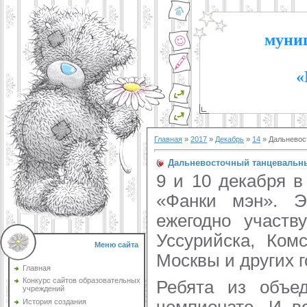
муниц
«
Главная
»
2017
»
Декабрь
»
14
» Дальневос
Дальневосточный танцевальны
9 и 10 декабря 
«Фанки мэн». Э
ежегодно участв
Уссурийска, Ком
Меню сайта
Москвы и других г
Главная
Конкурс сайтов образовательных
Ребята из объед
учреждений
История создания