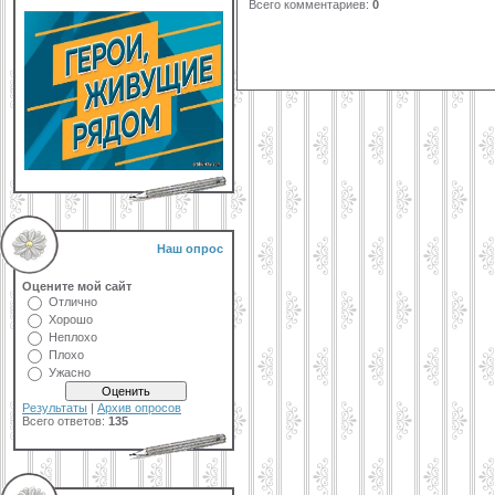
Всего комментариев
:
0
Наш опрос
Оцените мой сайт
Отлично
Хорошо
Неплохо
Плохо
Ужасно
Результаты
|
Архив опросов
Всего ответов:
135