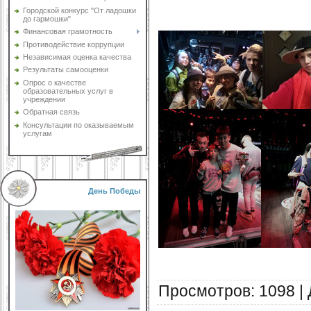
Городской конкурс "От ладошки
до гармошки"
Финансовая грамотность
Противодействие коррупции
Независимая оценка качества
Результаты самооценки
Опрос о качестве
образовательных услуг в
учреждении
Обратная связь
Консультации по оказываемым
услугам
День Победы
Просмотров
:
1098
|