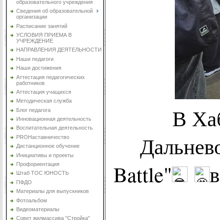
образовательного учреждения
Сведения об образовательной
организации
Расписание занятий
УСЛОВИЯ ПРИЕМА В
УЧРЕЖДЕНИЕ
НАПРАВЛЕНИЯ ДЕЯТЕЛЬНОСТИ
Наши педагоги
Наши достижения
Аттестация педагогических
работников
Аттестация учащихся
Методическая служба
В Хаб
Блог педагога
Инновационная деятельность
Воспитательная деятельность
Дальнев
PROНаставничество
Дистанционное обучение
Инициативы и проекты
Battle"
в
Профориентация
Штаб ТОС ЮНОСТЬ
ПФДО
Материалы для выпускников
Фотоальбом
Видеоматериалы
Совет жилмассива "Стройка"