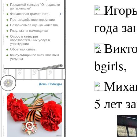
Игорь
Городской конкурс "От ладошки
до гармошки"
Финансовая грамотность
Противодействие коррупции
года за
Независимая оценка качества
Результаты самооценки
Опрос о качестве
образовательных услуг в
Викт
учреждении
Обратная связь
Консультации по оказываемым
bgirls,
услугам
Михаи
День Победы
5 лет з