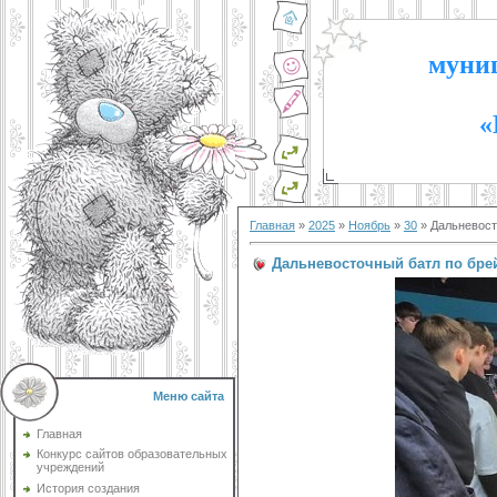
муниц
«
Главная
»
2025
»
Ноябрь
»
30
» Дальневосто
Дальневосточный батл по брей
Меню сайта
Главная
Конкурс сайтов образовательных
учреждений
История создания