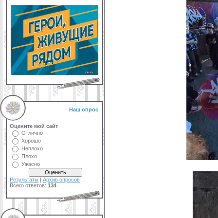
Наш опрос
Оцените мой сайт
Отлично
Хорошо
Неплохо
Плохо
Ужасно
Результаты
|
Архив опросов
Всего ответов:
134