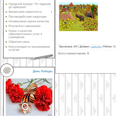
Городской конкурс "От ладошки
до гармошки"
Финансовая грамотность
Противодействие коррупции
Независимая оценка качества
Результаты самооценки
Опрос о качестве
образовательных услуг в
учреждении
Обратная связь
Консультации по оказываемым
Просмотров
:
637
|
Добавил
:
crtdiu-khv
|
Рейтинг
:
0.
услугам
Всего комментариев
:
0
День Победы