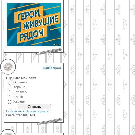
Наш опрос
Оцените мой сайт
Отлично
Хорошо
Неплохо
Плохо
Ужасно
Результаты
|
Архив опросов
Всего ответов:
134