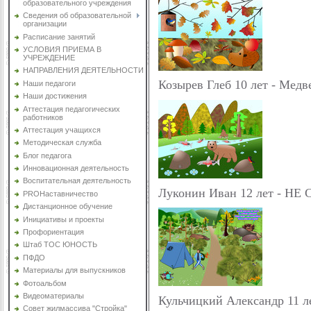
образовательного учреждения
Сведения об образовательной
организации
Расписание занятий
УСЛОВИЯ ПРИЕМА В
УЧРЕЖДЕНИЕ
НАПРАВЛЕНИЯ ДЕЯТЕЛЬНОСТИ
Козырев Глеб 10 лет - Медв
Наши педагоги
Наши достижения
Аттестация педагогических
работников
Аттестация учащихся
Методическая служба
Блог педагога
Инновационная деятельность
Воспитательная деятельность
Луконин Иван 12 лет - НЕ
PROНаставничество
Дистанционное обучение
Инициативы и проекты
Профориентация
Штаб ТОС ЮНОСТЬ
ПФДО
Материалы для выпускников
Фотоальбом
Видеоматериалы
Кульчицкий Александр 11 ле
Совет жилмассива "Стройка"