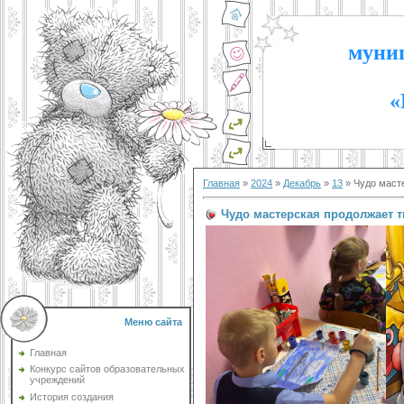
муниц
«
Главная
»
2024
»
Декабрь
»
13
» Чудо масте
Чудо мастерская продолжает т
Меню сайта
Главная
Конкурс сайтов образовательных
учреждений
История создания