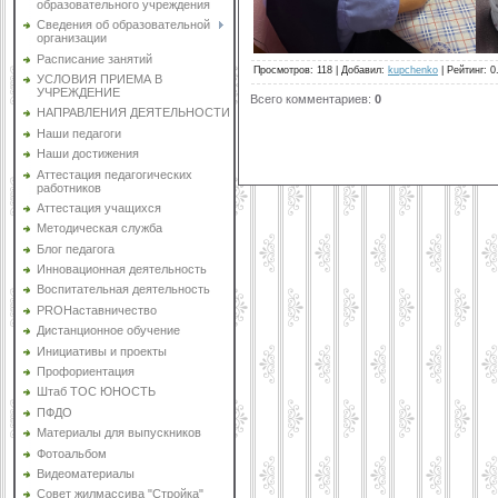
образовательного учреждения
Сведения об образовательной
организации
Расписание занятий
Просмотров
:
118
|
Добавил
:
kupchenko
|
Рейтинг
:
0
УСЛОВИЯ ПРИЕМА В
УЧРЕЖДЕНИЕ
Всего комментариев
:
0
НАПРАВЛЕНИЯ ДЕЯТЕЛЬНОСТИ
Наши педагоги
Наши достижения
Аттестация педагогических
работников
Аттестация учащихся
Методическая служба
Блог педагога
Инновационная деятельность
Воспитательная деятельность
PROНаставничество
Дистанционное обучение
Инициативы и проекты
Профориентация
Штаб ТОС ЮНОСТЬ
ПФДО
Материалы для выпускников
Фотоальбом
Видеоматериалы
Совет жилмассива "Стройка"