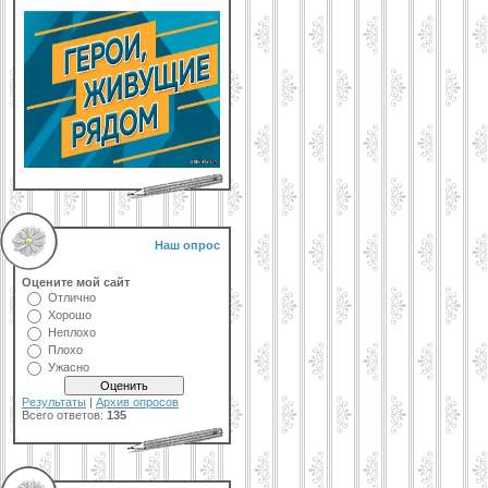
Наш опрос
Оцените мой сайт
Отлично
Хорошо
Неплохо
Плохо
Ужасно
Результаты
|
Архив опросов
Всего ответов:
135