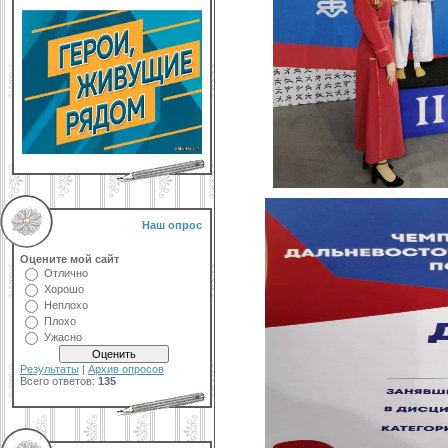
Наш опрос
Оцените мой сайт
Отлично
Хорошо
Неплохо
Плохо
Ужасно
Результаты
|
Архив опросов
Всего ответов:
135