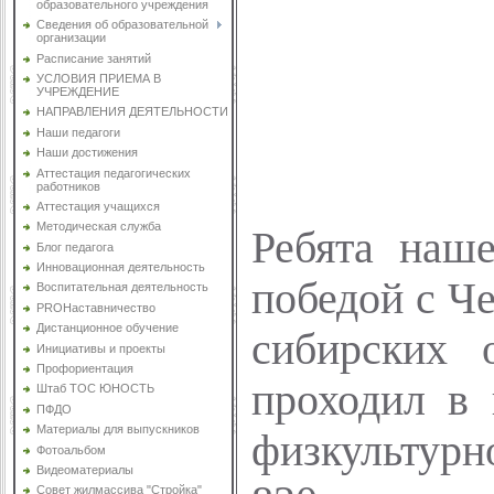
образовательного учреждения
Сведения об образовательной
организации
Расписание занятий
УСЛОВИЯ ПРИЕМА В
УЧРЕЖДЕНИЕ
НАПРАВЛЕНИЯ ДЕЯТЕЛЬНОСТИ
Наши педагоги
Наши достижения
Аттестация педагогических
работников
Аттестация учащихся
Методическая служба
Ребята
нашег
Блог педагога
Инновационная деятельность
победой с Ч
Воспитательная деятельность
PROНаставничество
Дистанционное обучение
сибирских 
Инициативы и проекты
Профориентация
проходил в 
Штаб ТОС ЮНОСТЬ
ПФДО
Материалы для выпускников
физкультур
Фотоальбом
Видеоматериалы
Совет жилмассива "Стройка"