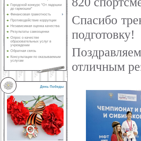
820 спортсме
Городской конкурс "От ладошки
до гармошки"
Финансовая грамотность
Спасибо тре
Противодействие коррупции
Независимая оценка качества
подготовку!
Результаты самооценки
Опрос о качестве
образовательных услуг в
учреждении
Поздравляем
Обратная связь
Консультации по оказываемым
услугам
отличным ре
День Победы