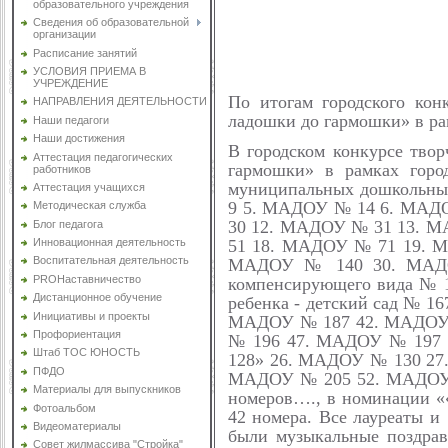
образовательного учреждения
Сведения об образовательной
организации
Расписание занятий
УСЛОВИЯ ПРИЕМА В
УЧРЕЖДЕНИЕ
По итогам городского кон
НАПРАВЛЕНИЯ ДЕЯТЕЛЬНОСТИ
ладошки до гармошки» в рам
Наши педагоги
Наши достижения
В городском конкурсе тво
Аттестация педагогических
гармошки» в рамках город
работников
муниципальных дошкольн
Аттестация учащихся
9 5. МАДОУ № 14 6. МАД
Методическая служба
30 12. МАДОУ № 31 13. 
Блог педагога
51 18. МАДОУ № 71 19. 
Инновационная деятельность
Воспитательная деятельность
МАДОУ № 140 30. МАДОУ
PROНаставничество
компенсирующего вида №
Дистанционное обучение
ребенка - детский сад № 
Инициативы и проекты
МАДОУ № 187 42. МАДОУ 
Профориентация
№ 196 47. МАДОУ № 197 
Штаб ТОС ЮНОСТЬ
128» 26. МАДОУ № 130 27
ПФДО
МАДОУ № 205 52. МАДОУ 
Материалы для выпускников
номеров…., в номинации ««
Фотоальбом
42 номера. Все лауреаты и
Видеоматериалы
были музыкальные поздрав
Совет жилмассива "Стройка"