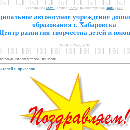
Вы вошли как
Гость
|
Группа
"
Гости
"
Приветствую Вас
Гость
|
RSS
1
ипальное автономное учреждение допол
образования г. Хабаровска
Центр развития творчества детей и юно
Сб, 08.08.2026, 02:35
награждения победителей и призеров
ителей и призеров