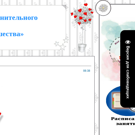
нительного
шества»
Версия для слабовидящих
08:38