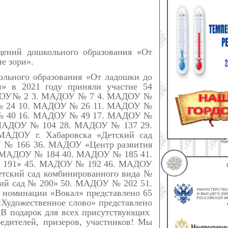
ждений дошкольного образования «От
е зори».
ольного образования «От ладошки до
и» в 2021 году приняли участие 54
МАДОУ№ 2 3. МАДОУ № 7 4. МАДОУ №
№ 24 10. МАДОУ № 26 11. МАДОУ №
 № 40 16. МАДОУ № 49 17. МАДОУ №
МАДОУ № 104 28. МАДОУ № 137 29.
ДОУ г. Хабаровска «Детский сад
 № 166 36. МАДОУ «Центр развития
. МАДОУ № 184 40. МАДОУ № 185 41.
 191» 45. МАДОУ № 192 46. МАДОУ
кий сад комбинированного вида №
й сад № 200» 50. МАДОУ № 202 51.
оминации «Вокал» представлено 65
«Художественное слово» представлено
. В подарок для всех присутствующих
едителей, призеров, участников! Мы