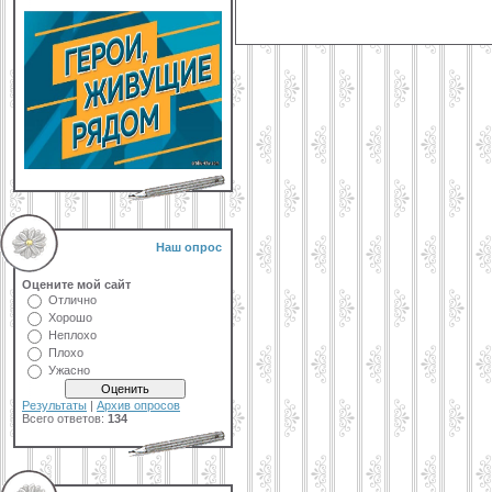
Наш опрос
Оцените мой сайт
Отлично
Хорошо
Неплохо
Плохо
Ужасно
Результаты
|
Архив опросов
Всего ответов:
134