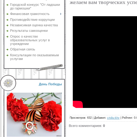
желаем вам творческих успе
Городской конкурс "От ладошки
до гармошки"
Финансовая грамотность
Противодействие коррупции
Независимая оценка качества
Результаты самооценки
Опрос о качестве
образовательных услуг в
учреждении
Обратная связь
Консультации по оказываемым
услугам
День Победы
Просмотров
:
632
|
Добавил
:
crtdiu-khv
|
Рейтинг
:
0.
Всего комментариев
:
0