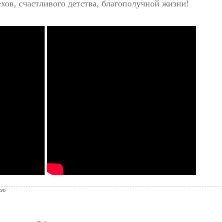
хов, счастливого детства, благополучной жизни!
0
/
0