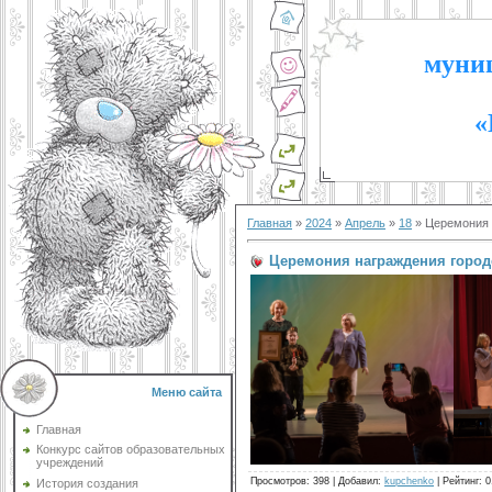
муниц
«
Главная
»
2024
»
Апрель
»
18
» Церемония 
Церемония награждения город
Меню сайта
Главная
Конкурс сайтов образовательных
учреждений
Просмотров
:
398
|
Добавил
:
kupchenko
|
Рейтинг
:
0
История создания