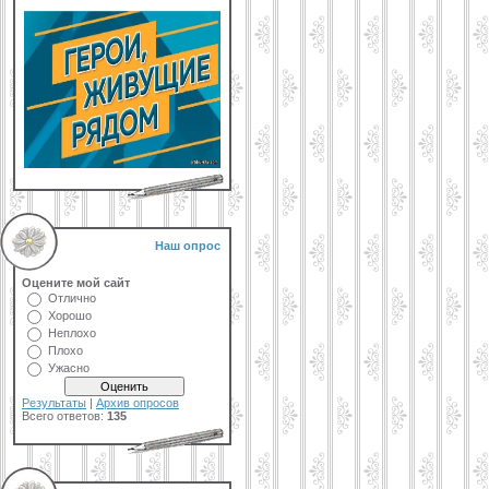
Наш опрос
Оцените мой сайт
Отлично
Хорошо
Неплохо
Плохо
Ужасно
Результаты
|
Архив опросов
Всего ответов:
135