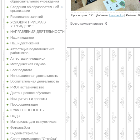
образовательного учреждения
Сведения об образовательной
организации
Просмотров
:
121
|
Добавил
:
kupchenko
|
Рейтинг
:
0
Расписание занятий
УСЛОВИЯ ПРИЕМА В
Всего комментариев
:
0
УЧРЕЖДЕНИЕ
НАПРАВЛЕНИЯ ДЕЯТЕЛЬНОСТИ
Наши педагоги
Наши достижения
Аттестация педагогических
работников
Аттестация учащихся
Методическая служба
Блог педагога
Инновационная деятельность
Воспитательная деятельность
PROНаставничество
Дистанционное обучение
Инициативы и проекты
Профориентация
Штаб ТОС ЮНОСТЬ
ПФДО
Материалы для выпускников
Фотоальбом
Видеоматериалы
Совет жилмассива "Стройка"