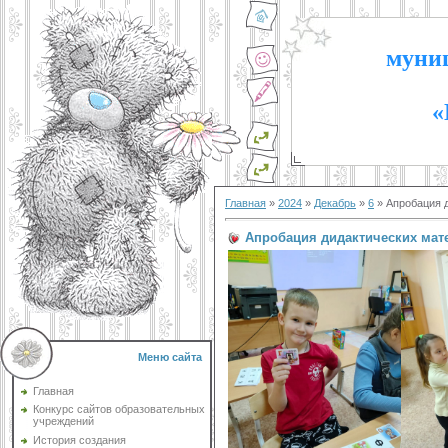
муниц
«
Главная
»
2024
»
Декабрь
»
6
» Апробация 
Апробация дидактических мат
Меню сайта
Главная
Конкурс сайтов образовательных
учреждений
История создания