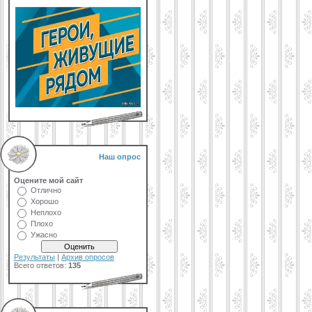
Наш опрос
Оцените мой сайт
Отлично
Хорошо
Неплохо
Плохо
Ужасно
Результаты
|
Архив опросов
Всего ответов:
135