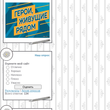
Наш опрос
Оцените мой сайт
Отлично
Хорошо
Неплохо
Плохо
Ужасно
Результаты
|
Архив опросов
Всего ответов:
134