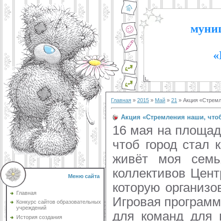
муниц
«
Главная
»
2015
»
Май
»
21
» Акция «Стремл
Акция «Стремления наши, чтоб
16 мая на площад
чтоб город стал 
живёт моя семь
коллективов Цен
Меню сайта
которую организо
Главная
Игровая программ
Конкурс сайтов образовательных
учреждений
для команд для 
История создания