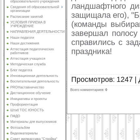
образовательного учреждения
ландшафтного ди
Сведения об образовательной
организации
защищала его), "Б
Расписание занятий
(команды выбираю
УСЛОВИЯ ПРИЕМА В
УЧРЕЖДЕНИЕ
завершал полосу 
НАПРАВЛЕНИЯ ДЕЯТЕЛЬНОСТИ
Наши педагоги
справились с зад
Наши достижения
праздника!
Аттестация педагогических
работников
Аттестация учащихся
Методическая служба
Блог педагога
Инновационная деятельность
Просмотров
:
1247
|
Воспитательная деятельность
PROНаставничество
Всего комментариев
:
0
Дистанционное обучение
Инициативы и проекты
Профориентация
Штаб ТОС ЮНОСТЬ
ПФДО
Материалы для выпускников
Фотоальбом
Видеоматериалы
Совет жилмассива "Стройка"