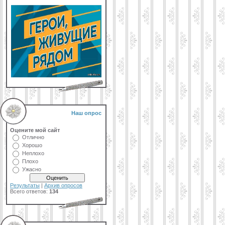
Наш опрос
Оцените мой сайт
Отлично
Хорошо
Неплохо
Плохо
Ужасно
Результаты
|
Архив опросов
Всего ответов:
134