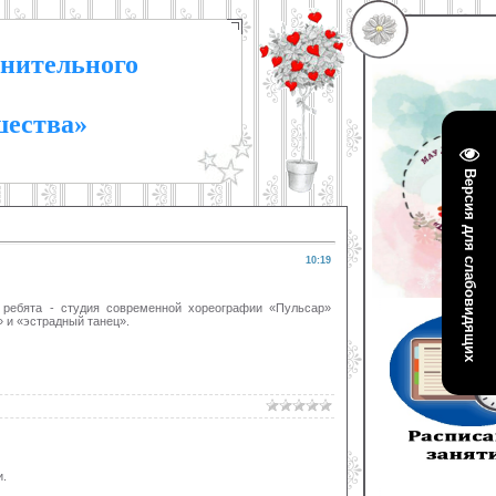
нительного
шества»
Версия для слабовидящих
10:19
 ребята - студия современной хореографии «Пульсар»
 и «эстрадный танец».
.