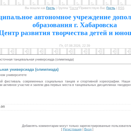
Вы вошли как
Гость
|
Группа
"
Гости
"
Приветствую Вас
Гость
|
RSS
1
ипальное автономное учреждение допол
образования г. Хабаровска
Центр развития творчества детей и юно
Пт, 07.08.2026, 22:39
осточная танцевальная универсиада (олимпиада)
ьная универсиада (олимпиада)
нном университете
ный фестиваль современных социальных танцев и спортивной хореографии. Наши
и активное участие и заняли два первых места в танцевальных дисциплинах «модерн»
.0
/
0
Добавлять комментарии могут только зарегистрированные пользователи
[
Регистрация
|
Вход
]