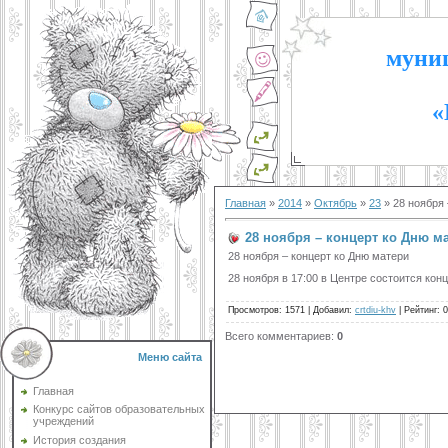
муниц
«
Главная
»
2014
»
Октябрь
»
23
» 28 ноября 
28 ноября – концерт ко Дню м
28 ноября – концерт ко Дню матери
28 ноября в 17:00 в Центре состоится к
Просмотров
:
1571
|
Добавил
:
crtdiu-khv
|
Рейтинг
:
0
Всего комментариев
:
0
Меню сайта
Главная
Конкурс сайтов образовательных
учреждений
История создания