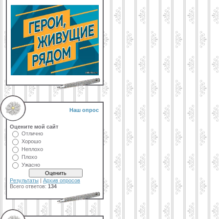
Наш опрос
Оцените мой сайт
Отлично
Хорошо
Неплохо
Плохо
Ужасно
Результаты
|
Архив опросов
Всего ответов:
134