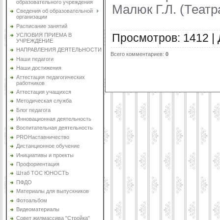
образовательного учреждения
Малюк Г.Л. (Театр
Сведения об образовательной
организации
Расписание занятий
Просмотров
:
1412
|
УСЛОВИЯ ПРИЕМА В
УЧРЕЖДЕНИЕ
НАПРАВЛЕНИЯ ДЕЯТЕЛЬНОСТИ
Всего комментариев
:
0
Наши педагоги
Наши достижения
Аттестация педагогических
работников
Аттестация учащихся
Методическая служба
Блог педагога
Инновационная деятельность
Воспитательная деятельность
PROНаставничество
Дистанционное обучение
Инициативы и проекты
Профориентация
Штаб ТОС ЮНОСТЬ
ПФДО
Материалы для выпускников
Фотоальбом
Видеоматериалы
Совет жилмассива "Стройка"