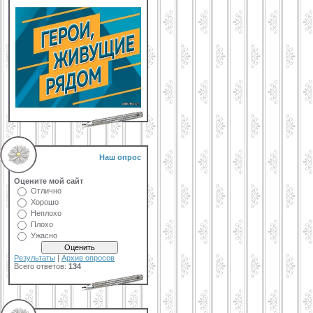
Наш опрос
Оцените мой сайт
Отлично
Хорошо
Неплохо
Плохо
Ужасно
Результаты
|
Архив опросов
Всего ответов:
134