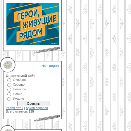
Наш опрос
Оцените мой сайт
Отлично
Хорошо
Неплохо
Плохо
Ужасно
Результаты
|
Архив опросов
Всего ответов:
135