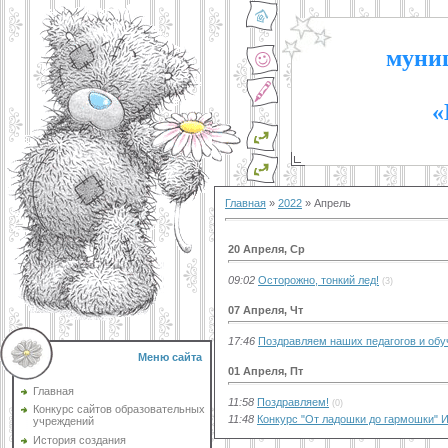
муниц
«
Главная
»
2022
»
Апрель
20 Апреля, Ср
09:02
Осторожно, тонкий лед!
(3)
07 Апреля, Чт
17:46
Поздравляем наших педагогов и об
Меню сайта
01 Апреля, Пт
Главная
11:58
Поздравляем!
(0)
Конкурс сайтов образовательных
11:48
Конкурс "От ладошки до гармошки" 
учреждений
История создания