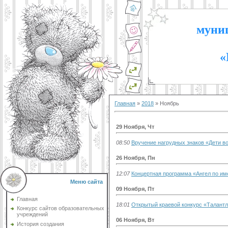
муниц
«
Главная
»
2018
»
Ноябрь
29 Ноября, Чт
08:50
Вручение нагрудных знаков «Дети в
26 Ноября, Пн
12:07
Концертная программа «Ангел по и
Меню сайта
09 Ноября, Пт
Главная
18:01
Открытый краевой конкурс «Талант
Конкурс сайтов образовательных
учреждений
06 Ноября, Вт
История создания