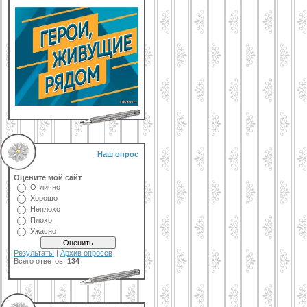
Наш опрос
Оцените мой сайт
Отлично
Хорошо
Неплохо
Плохо
Ужасно
Результаты
|
Архив опросов
Всего ответов:
134