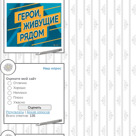
Наш опрос
Оцените мой сайт
Отлично
Хорошо
Неплохо
Плохо
Ужасно
Результаты
|
Архив опросов
Всего ответов:
135