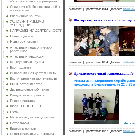
образовательного учреждения
Сведения об образовательной
Категория:
|
Просмотров: 1014 |
Добавил:
crtdiu-kh
организации
Расписание занятий
Фоторепортаж с отчетного конц
УСЛОВИЯ ПРИЕМА В
УЧРЕЖДЕНИЕ
НАПРАВЛЕНИЯ ДЕЯТЕЛЬНОСТИ
Наши педагоги
Наши достижения
Аттестация педагогических
работников
Аттестация учащихся
Методическая служба
Категория:
|
Просмотров: 1054 |
Добавил:
crtdiu-kh
Блог педагога
Дальневосточный танцевальный ч
Инновационная деятельность
Воспитательная деятельность
Ребята из объединения «Брейк-данс
PROНаставничество
проходил в Благовещенске 22 и 23 
Дистанционное обучение
Инициативы и проекты
Профориентация
Штаб ТОС ЮНОСТЬ
ПФДО
Материалы для выпускников
Фотоальбом
...
Читать
Видеоматериалы
Категория:
|
Просмотров: 1067 |
Добавил:
crtdiu-kh
Совет жилмассива "Стройка"