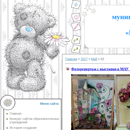
муниц
«
Главная
»
2017
»
Май
»
02
Фоторепортаж с выставки в МА
Меню сайта
Главная
Конкурс сайтов образовательных
учреждений
История создания