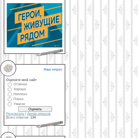
Наш опрос
Оцените мой сайт
Отлично
Хорошо
Неплохо
Плохо
Ужасно
Результаты
|
Архив опросов
Всего ответов:
134