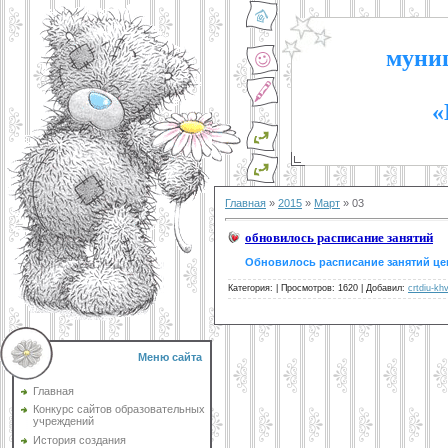
муниц
«
Главная
»
2015
»
Март
»
03
обновилось расписание занятий
Обновилось расписание занятий цен
Категория:
|
Просмотров: 1620 |
Добавил:
crtdiu-kh
Меню сайта
Главная
Конкурс сайтов образовательных
учреждений
История создания