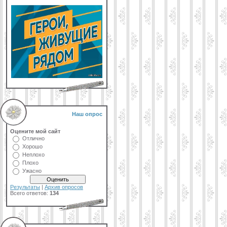
Наш опрос
Оцените мой сайт
Отлично
Хорошо
Неплохо
Плохо
Ужасно
Результаты
|
Архив опросов
Всего ответов:
134