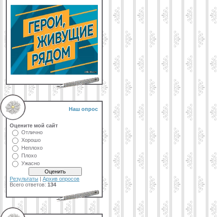
Наш опрос
Оцените мой сайт
Отлично
Хорошо
Неплохо
Плохо
Ужасно
Результаты
|
Архив опросов
Всего ответов:
134