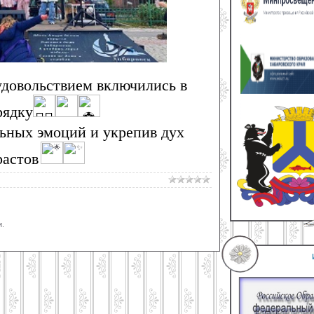
удовольствием включились в
рядку
ьных эмоций и укрепив дух
растов
.