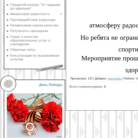
Городской конкурс "От ладошки
до гармошки"
Финансовая грамотность
Противодействие коррупции
атмосферу радос
Независимая оценка качества
Результаты самооценки
Но ребята не огра
Опрос о качестве
образовательных услуг в
учреждении
спорти
Обратная связь
Мероприятие прошл
Консультации по оказываемым
услугам
здор
Просмотров
:
123
|
Добавил
:
kupchenko
|
Рейтинг
:
0
День Победы
Всего комментариев
:
0