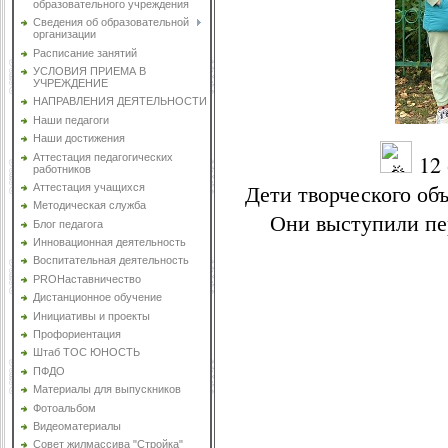
образовательного учреждения
Сведения об образовательной
организации
Расписание занятий
УСЛОВИЯ ПРИЕМА В
УЧРЕЖДЕНИЕ
НАПРАВЛЕНИЯ ДЕЯТЕЛЬНОСТИ
Наши педагоги
Наши достижения
12 
Аттестация педагогических
работников
Дети творческого об
Аттестация учащихся
Методическая служба
Они выступили пе
Блог педагога
Инновационная деятельность
Воспитательная деятельность
PROНаставничество
Дистанционное обучение
Инициативы и проекты
Профориентация
Штаб ТОС ЮНОСТЬ
ПФДО
Материалы для выпускников
Фотоальбом
Видеоматериалы
Совет жилмассива "Стройка"