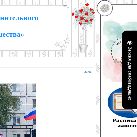
нительного
шества»
Версия для слабовидящих
23:01