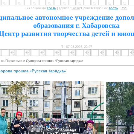
Вы вошли как
Гость
|
Группа
"
Гости
"
Приветствую Вас
Гость
|
RSS
1
ипальное автономное учреждение допол
образования г. Хабаровска
Центр развития творчества детей и юно
Пт, 07.08.2026, 22:07
я на Парке имени Суворова прошла «Русская зарядка»
ворова прошла «Русская зарядка»