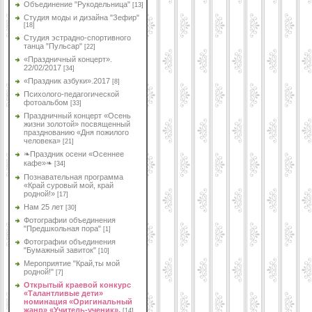
Объединение "Рукодельница"
[13]
Студия моды и дизайна "Зефир"
[18]
Студия эстрадно-спортивного
танца "Пульсар"
[22]
«Праздничный концерт».
22/02/2017
[34]
«Праздник азбуки».2017
[8]
Психолого-педагогической
фотоальбом
[33]
Праздничный концерт «Осень
жизни золотой» посвященный
празднованию «Дня пожилого
человека»
[21]
❧Праздник осени «Осеннее
кафе»❧
[34]
Познавательная программа
«Край суровый мой, край
родной!»
[17]
Нам 25 лет
[30]
Фотографии объединения
"Предшкольная пора"
[1]
Фотографии объединения
"Бумажный завиток"
[10]
Мероприятие "Край,ты мой
родной!"
[7]
Открытый краевой конкурс
«Талантливые дети»
номинация «Оригинальный
жанр» «Учитель-ученик».
[14]