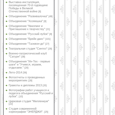
Выставка-инсталляция,
посвященная 70-й годовщине
Победы в Великой
Отечественной войне
[8]
Объединение "Развивалочка"
[49]
Объединение "Хозяюшка"
[8]
Объединение "Квиллинг и
Приглашение к творчеству"
[21]
Объединение "Русский лубок"
[8]
Объединение "Брейк-данс"
[101]
Объединение "Таэквон-до"
[27]
Театральная студия "Синтез"
[26]
Военно-патриотический клуб
"Сатурн"
[38]
Объединения "Ин-Тех - первые
шаги" и "Учимся, играем,
отдыхаем."
[20]
Лето-2014
[56]
Фотоотчеты о проведенных
мероприятиях
[28]
Грамоты и дипломы 2013
[20]
Фотографии работ учащихся и
педагога объединения "Русский и
лубок".
[10]
Цирковая студия "Миллениум"
[22]
Студия современной
хореографии "ЭНЕРДЖИ".
[25]