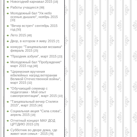
Новогодний карнавал 2015
[16]
Работы учащихся
[99]
Молодежный бал "Уж небо
осенью дышало", ноябрь 2015
[33]
"Вечер встреч" сентябрь 2015
год
[50]
Лето 2015
[46]
Двор, в котором я живу 2015
[7]
конкурс "Танцевальная мозаика"
февраль 2015
[25]
"Праздник азбуки", март 2015
[23]
Молодежный бал "Пробуждение"
март 2015 год
[46]
"Церемония вручения
юбилейных наград ветеранам
Великой Отечественной войны",
март 2015
[32]
"Обучающий семинар с
педагогами - Мой опыт
самопрезентации", март 2015
[10]
"Танцевальный вечер Стиляги
2015", март 2015
[44]
Социальная акция "Сила слова",
апрель 2015
[16]
Отчетный концерт МАУ ДОД
ЦРТДИЮ 2015
[25]
Субботник во дворе дома, где
живет моя семья - 2015
[76]