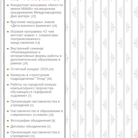
Концертная программа «Ангел по
имени МАМА» посвященная
празднованию Международному
Дню матери.
[22]
Вручение нагрудных знаков
«Дети военного времени»
[16]
Игровая программа «О чем
мечтает мама» с элементами
театрализованного
представления
[14]
Внутренний семинар
«Инновационные и
интерактивные формы работы в
дополнительном образовании в
рамках
[19]
Отчётный концерт 2019
[24]
Каникулы в структурном
подразделении "Этюд"
[28]
Работы на городской конкурс
компьютерного творчества
обучающихся «Цифровой
художник»
[7]
Организация наставничества в
учреждении
[1]
Наставничество в образовании в
современных условиях
[16]
Фотографии обьединения
[8]
Дипломы обьединения
[1]
Организация наставничества в
учреждении
[11]