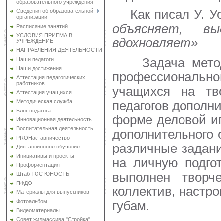
образовательного учреждения
Как писал У. Уо
Сведения об образовательной
организации
объясняет, в
Расписание занятий
УСЛОВИЯ ПРИЕМА В
вдохновляет»
УЧРЕЖДЕНИЕ
НАПРАВЛЕНИЯ ДЕЯТЕЛЬНОСТИ
Задача методис
Наши педагоги
Наши достижения
профессионально
Аттестация педагогических
работников
учащихся на тв
Аттестация учащихся
Методическая служба
педагогов дополн
Блог педагога
форме деловой иг
Инновационная деятельность
Воспитательная деятельность
дополнительного 
PROНаставничество
различные задани
Дистанционное обучение
Инициативы и проекты
на личную подго
Профориентация
выполнен творче
Штаб ТОС ЮНОСТЬ
ПФДО
коллектив, настро
Материалы для выпускников
Фотоальбом
губам.
Видеоматериалы
Совет жилмассива "Стройка"