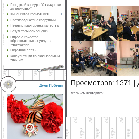
Городской конкурс "От ладошки
до гармошки"
Финансовая грамотность
Противодействие коррупции
Независимая оценка качества
Результаты самооценки
Опрос о качестве
образовательных услуг в
учреждении
Обратная связь
Консультации по оказываемым
услугам
Просмотров
:
1371
|
День Победы
Всего комментариев
:
0