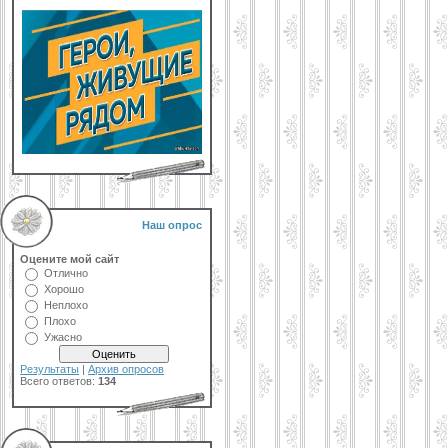
Наш опрос
Оцените мой сайт
Отлично
Хорошо
Неплохо
Плохо
Ужасно
Результаты
|
Архив опросов
Всего ответов:
134