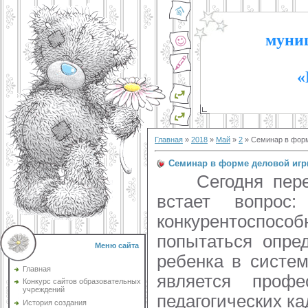
муниц
«
Главная
»
2018
»
Май
»
2
» Семинар в форм
Семинар в форме деловой игры
Сегодня перед 
встает вопрос
конкурентоспособ
попытаться опре
Меню сайта
ребенка в систе
Главная
является профе
Конкурс сайтов образовательных
учреждений
педагогических ка
История создания