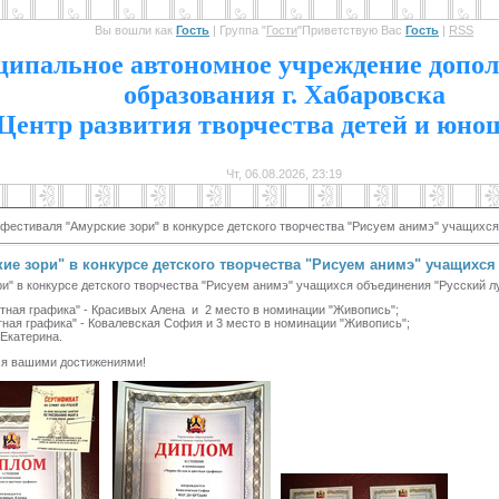
Вы вошли как
Гость
|
Группа
"
Гости
"
Приветствую Вас
Гость
|
RSS
1
ипальное автономное учреждение допол
образования г. Хабаровска
Центр развития творчества детей и юно
Чт, 06.08.2026, 23:19
фестиваля "Амурские зори" в конкурсе детского творчества "Рисуем анимэ" учащихся
ие зори" в конкурсе детского творчества "Рисуем анимэ" учащихся
в конкурсе детского творчества "Рисуем анимэ" учащихся объединения "Русский лу
тная графика" - Красивых Алена и 2 место в номинации "Живопись";
тная графика" - Ковалевская София и 3 место в номинации "Живопись";
 Екатерина.
ся вашими достижениями!