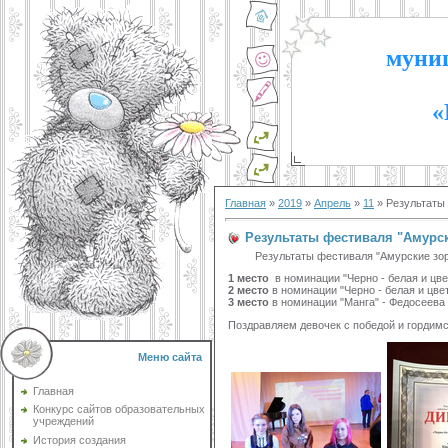
муниц
«
Главная
»
2019
»
Апрель
»
11
» Результаты 
Результаты фестиваля "Амурск
Результаты фестиваля "Амурские зори" 
1 место
в номинации "Черно - белая и цве
2 место
в номинации "Черно - белая и цве
3 место
в номинации "Манга" - Федосеева
Поздравляем девочек с победой и гордим
Меню сайта
Главная
Конкурс сайтов образовательных
учреждений
История создания