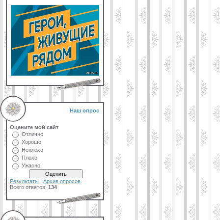
Наш опрос
Оцените мой сайт
Отлично
Хорошо
Неплохо
Плохо
Ужасно
Результаты
|
Архив опросов
Всего ответов:
134