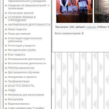
образовательного учреждения
Сведения об образовательной
организации
Расписание занятий
УСЛОВИЯ ПРИЕМА В
УЧРЕЖДЕНИЕ
.
НАПРАВЛЕНИЯ ДЕЯТЕЛЬНОСТИ
Просмотров
:
1041
|
Добавил
:
crtdiu-khv
|
Рейтинг
:
0
Наши педагоги
Всего комментариев
:
0
Наши достижения
Аттестация педагогических
работников
Аттестация учащихся
Методическая служба
Блог педагога
Инновационная деятельность
Воспитательная деятельность
PROНаставничество
Дистанционное обучение
Инициативы и проекты
Профориентация
Штаб ТОС ЮНОСТЬ
ПФДО
Материалы для выпускников
Фотоальбом
Видеоматериалы
Совет жилмассива "Стройка"