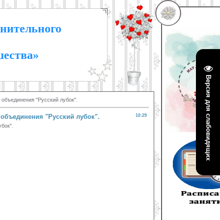
нительного
шества»
Версия для слабовидящих
 объединения "Русский лубок".
 объединения "Русский лубок".
10:29
бок".