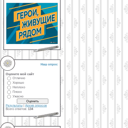
Наш опрос
Оцените мой сайт
Отлично
Хорошо
Неплохо
Плохо
Ужасно
Результаты
|
Архив опросов
Всего ответов:
134