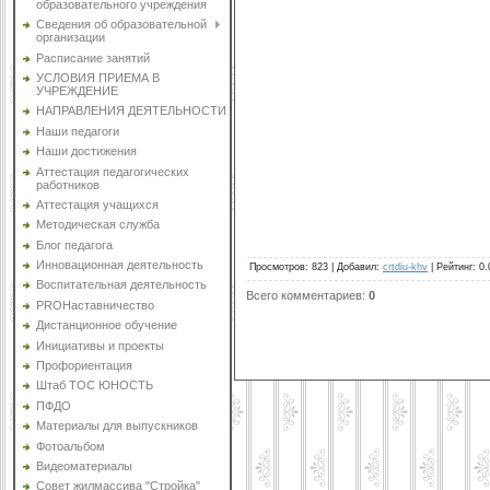
образовательного учреждения
Сведения об образовательной
организации
Расписание занятий
УСЛОВИЯ ПРИЕМА В
УЧРЕЖДЕНИЕ
НАПРАВЛЕНИЯ ДЕЯТЕЛЬНОСТИ
Наши педагоги
Наши достижения
Аттестация педагогических
работников
Аттестация учащихся
Методическая служба
Блог педагога
Инновационная деятельность
Просмотров
:
823
|
Добавил
:
crtdiu-khv
|
Рейтинг
:
0.
Воспитательная деятельность
Всего комментариев
:
0
PROНаставничество
Дистанционное обучение
Инициативы и проекты
Профориентация
Штаб ТОС ЮНОСТЬ
ПФДО
Материалы для выпускников
Фотоальбом
Видеоматериалы
Совет жилмассива "Стройка"