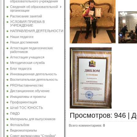
образовательного учреждения
Сведения об образовательной
организации
Расписание занятий
УСЛОВИЯ ПРИЕМА В
УЧРЕЖДЕНИЕ
НАПРАВЛЕНИЯ ДЕЯТЕЛЬНОСТИ
Наши педагоги
Наши достижения
Аттестация педагогических
работников
Аттестация учащихся
Методическая служба
Блог педагога
Инновационная деятельность
Воспитательная деятельность
PROНаставничество
Дистанционное обучение
Инициативы и проекты
Профориентация
Штаб ТОС ЮНОСТЬ
Просмотров
:
946
|
Д
ПФДО
Материалы для выпускников
Фотоальбом
Всего комментариев
:
0
Видеоматериалы
Совет жилмассива "Стройка"