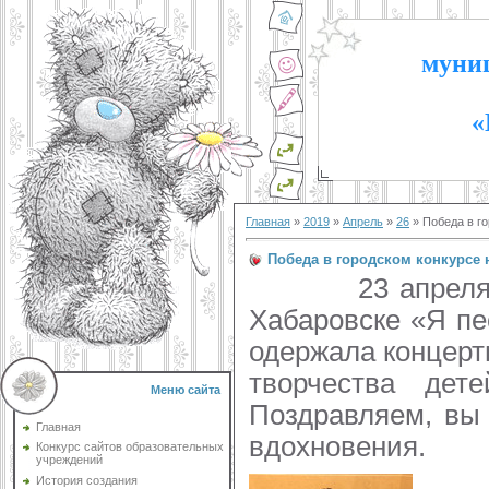
муниц
«
Главная
»
2019
»
Апрель
»
26
» Победа в г
Победа в городском конкурсе 
23 апреля были
Хабаровске «Я пе
одержала концерт
творчества дет
Меню сайта
Поздравляем, вы 
Главная
вдохновения.
Конкурс сайтов образовательных
учреждений
История создания