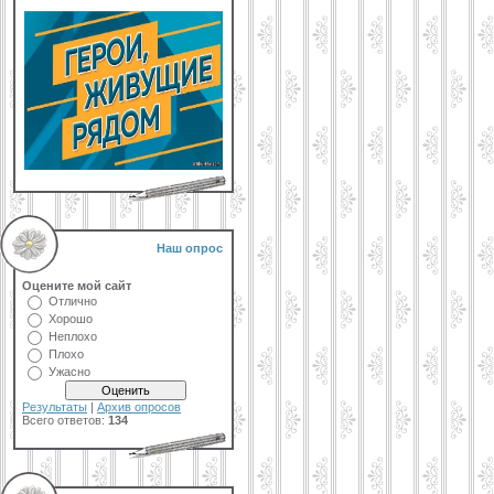
Наш опрос
Оцените мой сайт
Отлично
Хорошо
Неплохо
Плохо
Ужасно
Результаты
|
Архив опросов
Всего ответов:
134