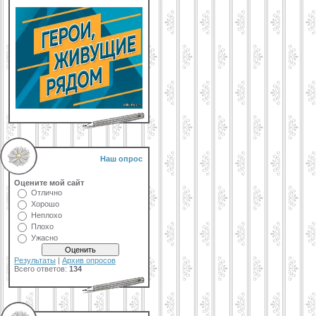
Наш опрос
Оцените мой сайт
Отлично
Хорошо
Неплохо
Плохо
Ужасно
Результаты
|
Архив опросов
Всего ответов:
134