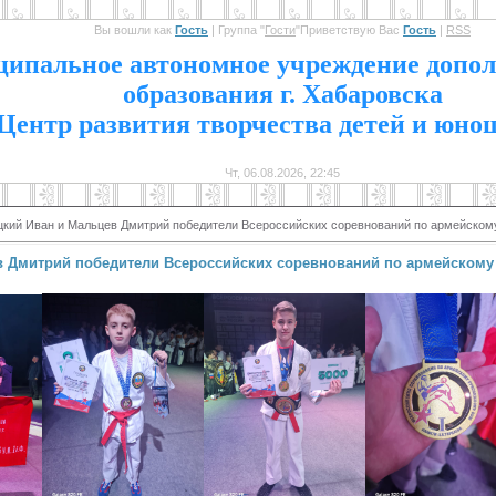
Вы вошли как
Гость
|
Группа
"
Гости
"
Приветствую Вас
Гость
|
RSS
1
ипальное автономное учреждение допол
образования г. Хабаровска
Центр развития творчества детей и юно
Чт, 06.08.2026, 22:45
кий Иван и Мальцев Дмитрий победители Всероссийских соревнований по армейскому
 Дмитрий победители Всероссийских соревнований по армейскому