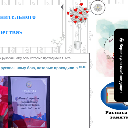
нительного
шества»
Версия для слабовидящих
 рукопашному бою, которые проходили в г.Чита
 рукопашному бою, которые проходили в
10:46