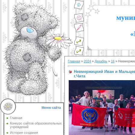
муниц
«
Главная
»
2024
»
Декабрь
»
16
» Невмержиц
Невмержицкий Иван и Мальцев
г.Чита
Меню сайта
Главная
Конкурс сайтов образовательных
учреждений
История создания