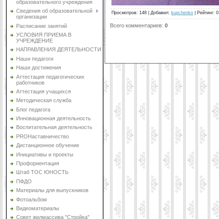
образовательного учреждения
Сведения об образовательной
Просмотров
:
148
|
Добавил
:
kupchenko
|
Рейтинг
:
0
организации
Всего комментариев
:
0
Расписание занятий
УСЛОВИЯ ПРИЕМА В
УЧРЕЖДЕНИЕ
НАПРАВЛЕНИЯ ДЕЯТЕЛЬНОСТИ
Наши педагоги
Наши достижения
Аттестация педагогических
работников
Аттестация учащихся
Методическая служба
Блог педагога
Инновационная деятельность
Воспитательная деятельность
PROНаставничество
Дистанционное обучение
Инициативы и проекты
Профориентация
Штаб ТОС ЮНОСТЬ
ПФДО
Материалы для выпускников
Фотоальбом
Видеоматериалы
Совет жилмассива "Стройка"