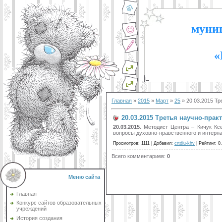
муниц
«
Главная
»
2015
»
Март
»
25
» 20.03.2015 Т
20.03.2015 Третья научно-пра
20.03.2015
. Методист Центра – Кичук Кс
вопросы духовно-нравственного и интерн
Просмотров
:
1111
|
Добавил
:
crtdiu-khv
|
Рейтинг
:
0
Всего комментариев
:
0
Меню сайта
Главная
Конкурс сайтов образовательных
учреждений
История создания