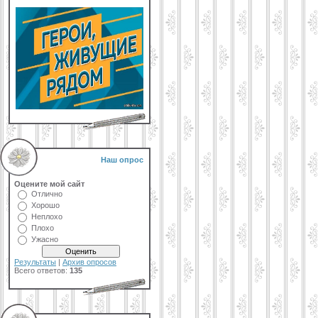
Наш опрос
Оцените мой сайт
Отлично
Хорошо
Неплохо
Плохо
Ужасно
Результаты
|
Архив опросов
Всего ответов:
135