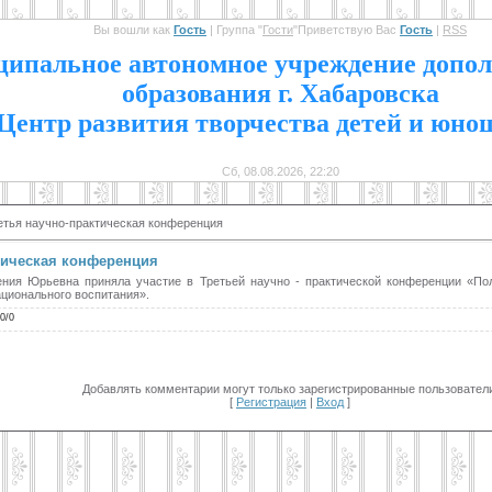
Вы вошли как
Гость
|
Группа
"
Гости
"
Приветствую Вас
Гость
|
RSS
1
ипальное автономное учреждение допол
образования г. Хабаровска
Центр развития творчества детей и юно
Сб, 08.08.2026, 22:20
ретья научно-практическая конференция
ктическая конференция
ения Юрьевна приняла участие в Третьей научно - практической конференции «По
ационального воспитания».
.0
/
0
Добавлять комментарии могут только зарегистрированные пользователи
[
Регистрация
|
Вход
]