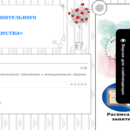
нительного
шества»
Версия для слабовидящих
17:58
ликультурное образование и межнациональное общение:
.