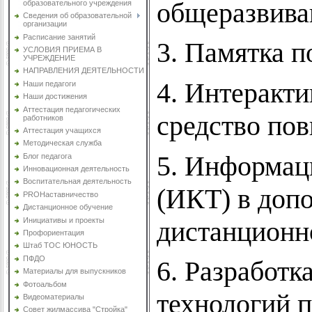
общеразвив
образовательного учреждения
Сведения об образовательной
организации
Расписание занятий
3. Памятка 
УСЛОВИЯ ПРИЕМА В
УЧРЕЖДЕНИЕ
НАПРАВЛЕНИЯ ДЕЯТЕЛЬНОСТИ
4. Интеракт
Наши педагоги
Наши достижения
Аттестация педагогических
средство по
работников
Аттестация учащихся
Методическая служба
5. Информац
Блог педагога
Инновационная деятельность
Воспитательная деятельность
(ИКТ) в доп
PROНаставничество
Дистанционное обучение
дистанционн
Инициативы и проекты
Профориентация
Штаб ТОС ЮНОСТЬ
ПФДО
6. Разработк
Материалы для выпускников
Фотоальбом
технологий п
Видеоматериалы
Совет жилмассива "Стройка"