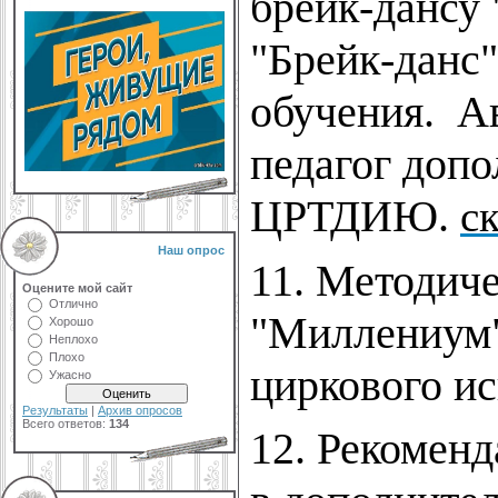
брейк-дансу 
"Брейк-данс"
обучения. А
педагог доп
ЦРТДИЮ.
с
Наш опрос
11. Методиче
Оцените мой сайт
Отлично
"Миллениум"
Хорошо
Неплохо
Плохо
циркового и
Ужасно
Результаты
|
Архив опросов
Всего ответов:
134
12. Рекомен