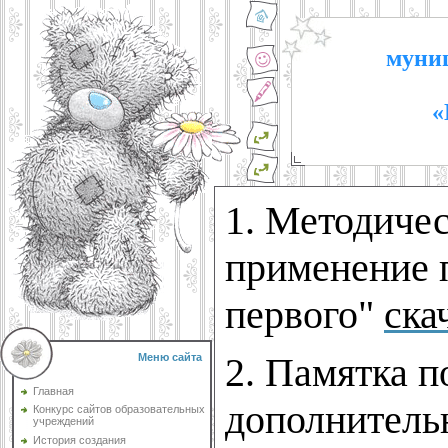
муниц
«
1. Методичес
применение 
первого"
ска
2. Памятка 
Меню сайта
Главная
дополнитель
Конкурс сайтов образовательных
учреждений
История создания