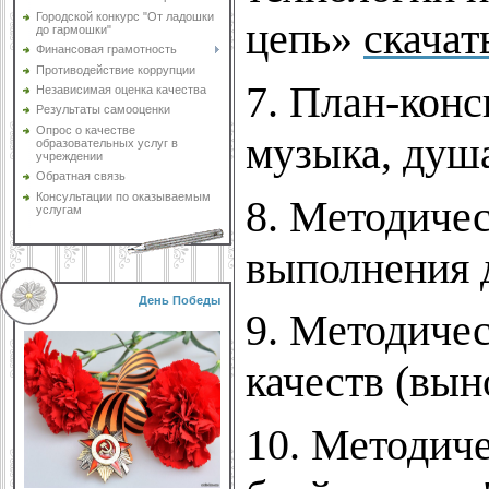
Городской конкурс "От ладошки
цепь»
скачат
до гармошки"
Финансовая грамотность
Противодействие коррупции
7. План-конс
Независимая оценка качества
Результаты самооценки
Опрос о качестве
музыка, душ
образовательных услуг в
учреждении
Обратная связь
Консультации по оказываемым
8. Методичес
услугам
выполнения 
День Победы
9. Методичес
качеств (вын
10. Методиче