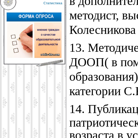
в дополнител
Статистика
методист, в
Колесников
13.
Методиче
ДООП( в пом
образования
категории С
14. Публикац
патриотическ
возраста в у